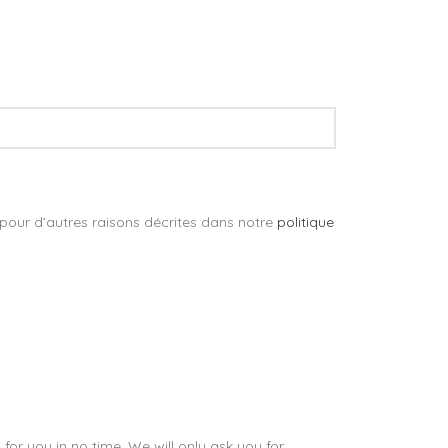
 pour d’autres raisons décrites dans notre
politique
 for you in no time. We will only ask you for