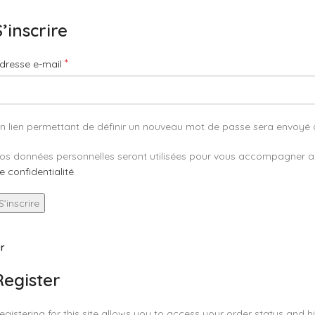
S’inscrire
*
dresse e-mail
n lien permettant de définir un nouveau mot de passe sera envoyé à
os données personnelles seront utilisées pour vous accompagner au c
e confidentialité
.
S’inscrire
r
Register
egistering for this site allows you to access your order status and his