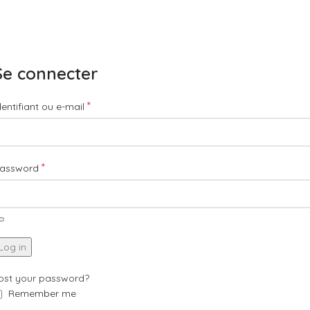
Se connecter
*
dentifiant ou e-mail
*
assword
Log in
ost your password?
Remember me