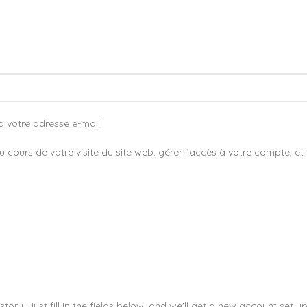
 votre adresse e-mail.
ours de votre visite du site web, gérer l’accès à votre compte, et
tory. Just fill in the fields below, and we'll get a new account set up